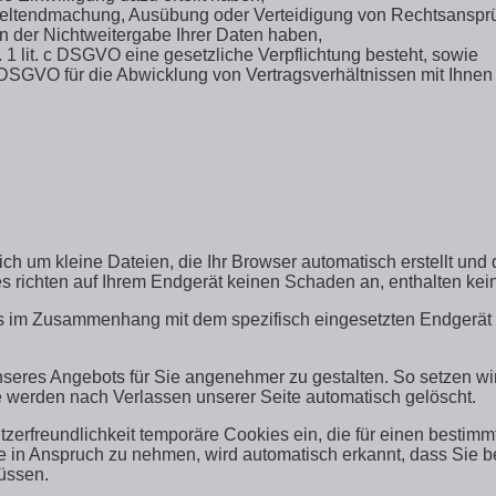
r Geltendmachung, Ausübung oder Verteidigung von Rechtsansprü
n der Nichtweitergabe Ihrer Daten haben,
S. 1 lit. c DSGVO eine gesetzliche Verpflichtung besteht, sowie
 b DSGVO für die Abwicklung von Vertragsverhältnissen mit Ihnen e
ich um kleine Dateien, die Ihr Browser automatisch erstellt und
 richten auf Ihrem Endgerät keinen Schaden an, enthalten kein
ls im Zusammenhang mit dem spezifisch eingesetzten Endgerät 
unseres Angebots für Sie angenehmer zu gestalten. So setzen w
e werden nach Verlassen unserer Seite automatisch gelöscht.
tzerfreundlichkeit temporäre Cookies ein, die für einen bestim
 in Anspruch zu nehmen, wird automatisch erkannt, dass Sie b
üssen.