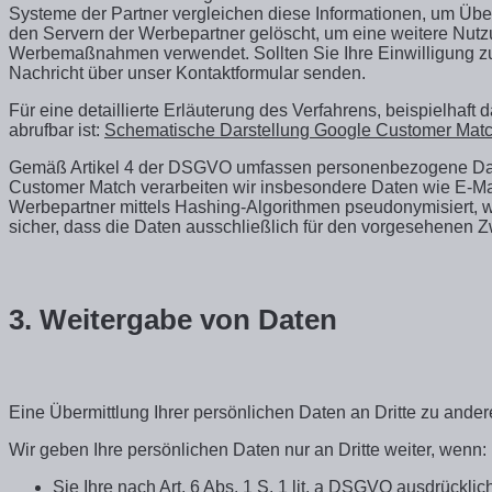
Systeme der Partner vergleichen diese Informationen, um Über
den Servern der Werbepartner gelöscht, um eine weitere Nutzu
Werbemaßnahmen verwendet. Sollten Sie Ihre Einwilligung zur
Nachricht über unser Kontaktformular senden.
Für eine detaillierte Erläuterung des Verfahrens, beispielhaf
abrufbar ist:
Schematische Darstellung Google Customer Mat
Gemäß Artikel 4 der DSGVO umfassen personenbezogene Daten je
Customer Match verarbeiten wir insbesondere Daten wie E-Ma
Werbepartner mittels Hashing-Algorithmen pseudonymisiert, wa
sicher, dass die Daten ausschließlich für den vorgesehenen 
3. Weitergabe von Daten
Eine Übermittlung Ihrer persönlichen Daten an Dritte zu ander
Wir geben Ihre persönlichen Daten nur an Dritte weiter, wenn:
Sie Ihre nach Art. 6 Abs. 1 S. 1 lit. a DSGVO ausdrücklic