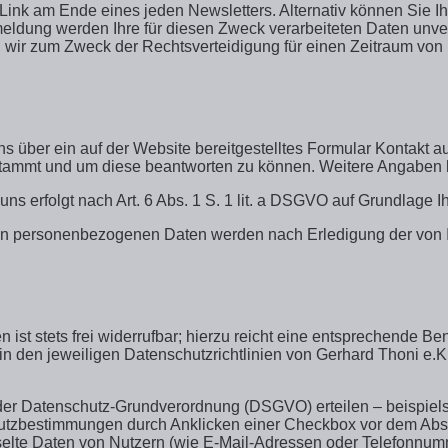
 Link am Ende eines jeden Newsletters. Alternativ können Sie 
eldung werden Ihre für diesen Zweck verarbeiteten Daten unver
 wir zum Zweck der Rechtsverteidigung für einen Zeitraum von b
 uns über ein auf der Website bereitgestelltes Formular Kontakt 
stammt und um diese beantworten zu können. Weitere Angaben kö
rfolgt nach Art. 6 Abs. 1 S. 1 lit. a DSGVO auf Grundlage Ihrer
en personenbezogenen Daten werden nach Erledigung der von Ih
 ist stets frei widerrufbar; hierzu reicht eine entsprechende 
 in den jeweiligen Datenschutzrichtlinien von Gerhard Thoni e.
6 der Datenschutz-Grundverordnung (DSGVO) erteilen – beispie
utzbestimmungen durch Anklicken einer Checkbox vor dem Abs
elte Daten von Nutzern (wie E-Mail-Adressen oder Telefonnumm