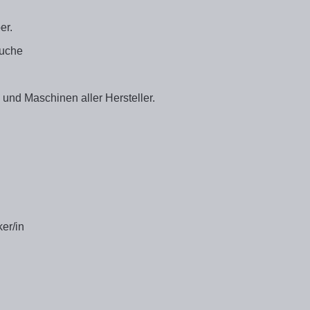
er.
äuche
 und Maschinen aller Hersteller.
er/in